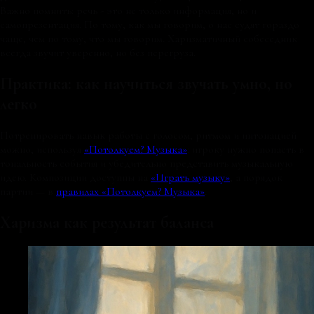
Важно помнить: речь - это не только информация, но и
самопрезентация. По тому, как мы говорим, о нас судят гораздо
чаще, чем по тому, что мы говорим. Харизматичный собеседник
всегда звучит уверенно, но без перегруза.
Практика: как научиться звучать умно, но
легко
Потренировать навык работы с голосом, ритмом и интонацией
можно, используя
«Потолкуем? Музыка»
: игроку нужно попасть в
тональность события и убедительно представить музыкальную
идею. Композиции доступны на
«Играть музыку»
, а порядок
партии — в
правилах «Потолкуем? Музыка»
.
Харизма как результат баланса