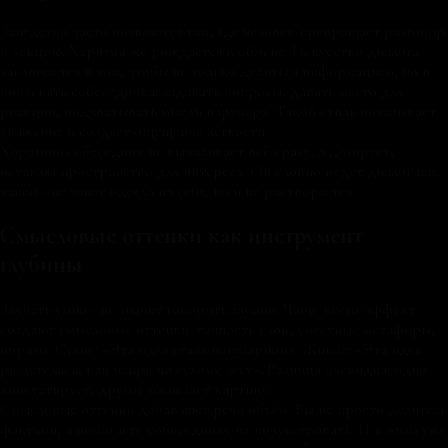
Занудство часто появляется там, где человек превращает разговор
в лекцию. Харизма же рождается в обмене. Искусство диалога
заключается в том, чтобы не только делиться информацией, но и
вовлекать собеседника: задавать вопросы, давать место для
реакции, подхватывать мысли партнёра. Такой стиль показывает
уважение и создаёт ощущение лёгкости.
Хороший собеседник не вываливает всё сразу, а дозирует,
оставляя пространство для интереса. Он словно ведёт диалог как
танец - не тянет одеяло на себя, но и не растворяется.
Смысловые оттенки как инструмент
глубины
Звучать умно - не значит говорить заумно. Чаще всего эффект
создают смысловые оттенки: точность слов, уместные метафоры,
образы. Сухое: «Эта идея стала популярной». Живое: «Эта идея
разлетелась, как искра по сухому лесу». Разница очевидна: одно
констатирует, другое оживляет картину.
Смысловые оттенки добавляют речи объём. Вы не просто делитесь
фактами, а помогаете собеседнику их почувствовать. И в этом уже