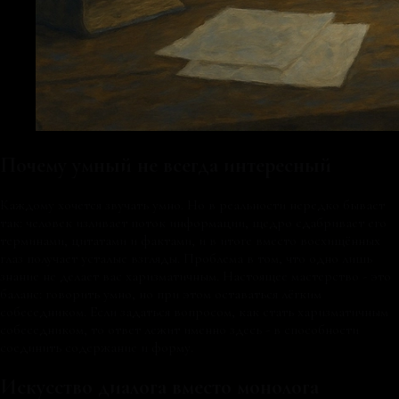
Почему умный не всегда интересный
Каждому хочется звучать умно. Но в реальности нередко бывает
так: человек изливает поток информации, щедро сдабривает его
терминами, цитатами и фактами, и в итоге вместо восхищённых
глаз получает усталые взгляды. Проблема в том, что одно лишь
знание не делает вас харизматичным. Настоящее мастерство - это
баланс: говорить умно, но при этом оставаться лёгким
собеседником. Если задаться вопросом, как стать харизматичным
собеседником, то ответ лежит именно здесь - в способности
соединить содержание и форму.
Искусство диалога вместо монолога