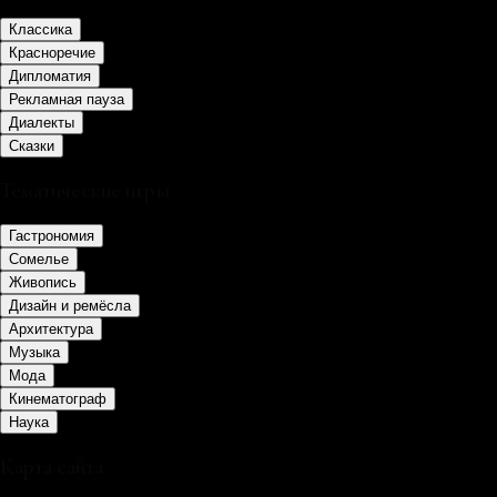
Классика
Красноречие
Дипломатия
Рекламная пауза
Диалекты
Сказки
Тематические игры
Гастрономия
Сомелье
Живопись
Дизайн и ремёсла
Архитектура
Музыка
Мода
Кинематограф
Наука
Карта сайта