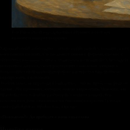
Кот Баюн стоит перед пустыми стульями в светлой
комнате и говорит уверенно
Харизматичный собеседник - это не самый умный в комнате, а тот,
кого хочется слушать. Он соединяет знания с формой, глубину с
лёгкостью, внимание к теме с уважением к слушателю. Он владеет
искусством диалога, умеет расставлять смысловые оттенки и
пользоваться приёмами ораторского мастерства так, чтобы не
перегружать, а вовлекать.
Звучать умно, не переходя в занудство, - это не трюк и не редкий
талант. Это привычка, которую можно выработать. Чем чаще вы
практикуетесь в живых разговорах и импровизациях, тем
естественнее речь становится частью вашей харизмы. И тогда
слова работают не против вас, а на вас.
«Потолкуем?» Да пребудет с вами сила слова
Читайте также