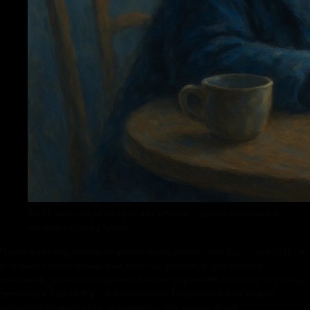
Кот Баюн сидит за круглым столом с двумя чашками и
пустым стулом рядом
Часто кажется, что ораторское мастерство - это удел сцены. Но в
реальности оно нужно каждому: на работе, в дружеской
компании, даже на свидании. Умение управлять голосом, паузами,
интонацией делает речь интересной. Короткая пауза может
добавить больше веса сказанному, чем целый абзац.