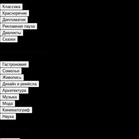
Классика
Красноречие
Дипломатия
Рекламная пауза
Диалекты
Сказки
Тематические игры
Гастрономия
Сомелье
Живопись
Дизайн и ремёсла
Архитектура
Музыка
Мода
Кинематограф
Наука
Карта сайта