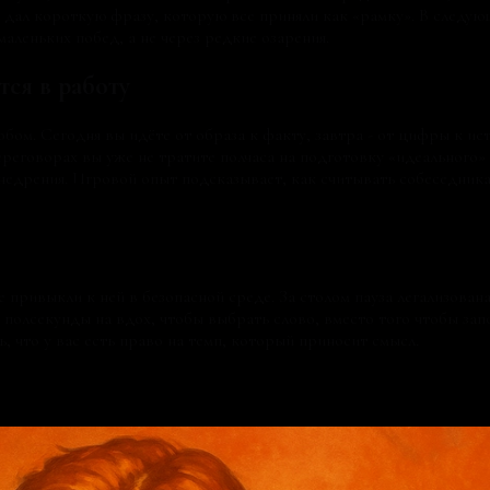
 дал короткую фразу, которую все приняли как «рамку». В следующ
маленьких побед, а не через редкие озарения.
ся в работу
ом. Сегодня вы идёте от образа к факту, завтра - от цифры к ист
реговорах вы уже не тратите полчаса на подготовку «идеального»
внедрения. Игровой опыт подсказывает, как считывать собеседник
е привыкли к ней в безопасной среде. За столом пауза легализована
ь полсекунды на вдох, чтобы выбрать слово, вместо того чтобы зап
 что у вас есть право на темп, который приносит смысл.