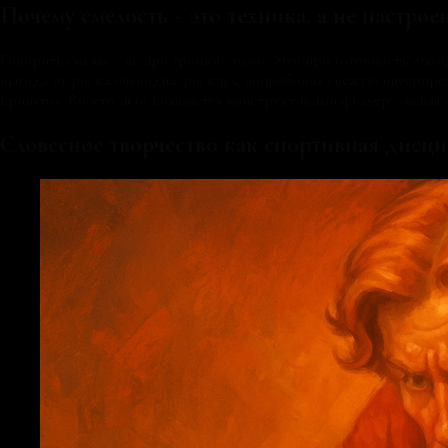
Почему смелость - это техника, а не настрое
Говорить смелее - не про громкий голос. Это про готовность выход
выгода от риска очевидна: рискнул, попробовал свежую интерпрет
принято». Вместо него появляется конструктивный фильтр: «кака
Словесное творчество как спортивная дисц