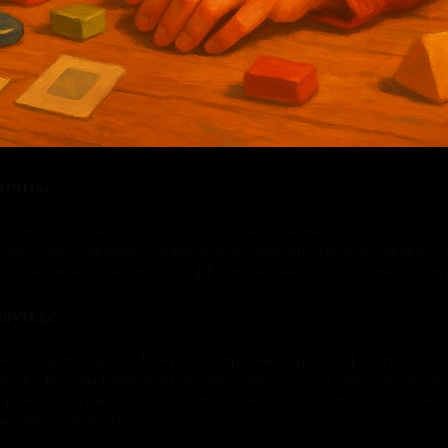
бочим
лёгкой, пока не садишься за стол и не сталкиваешься с реальным
еатив» в практику: нужно быстро интерпретировать правила, найт
я делает вечер за настолкой эффективнее многих теоретических ку
раунде
новения противоречий. В партию встроены микро-конфликты: огран
то в офисе вы назвали бы «брейнстормом», здесь запускается само
речь. Когда мысль не успевает за словом, вы видите это по реакц
 связь - доработка».