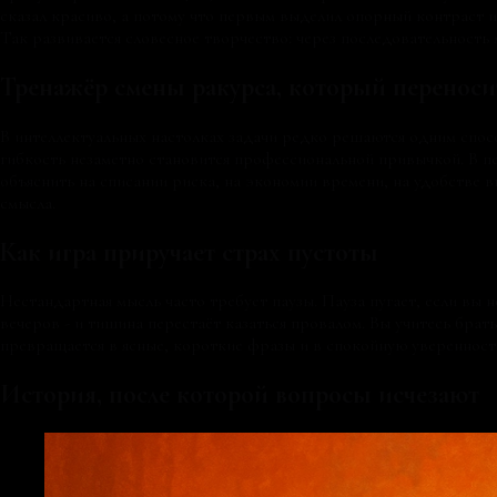
сказал красиво, а потому что первым выделил опорный контраст и
Так развивается словесное творчество: через последовательность 
Тренажёр смены ракурса, который переносит
В интеллектуальных настолках задачи редко решаются одним способ
гибкость незаметно становится профессиональной привычкой. В пе
объяснить на списании риска, на экономии времени, на удобстве 
смысла.
Как игра приручает страх пустоты
Нестандартная мысль часто требует паузы. Пауза пугает, если вы н
вечеров - и тишина перестаёт казаться провалом. Вы учитесь брат
превращается в ясные, короткие фразы и в спокойную уверенность,
История, после которой вопросы исчезают