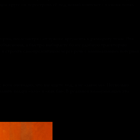
ем круге он перестроил её под новый контекст - и снова попал.
ории, послезавтра - от чужого аргумента к развороту темы. Эта
 объяснения, а быстро выбираете более удобную траекторию:
а и строить самопрезентацию через речь с минимальными потерями
: всем очевидно, что вы ищете ход, а не «зависли». Несколько
олнять воздух «эээ» и «как бы». В реальной коммуникации это