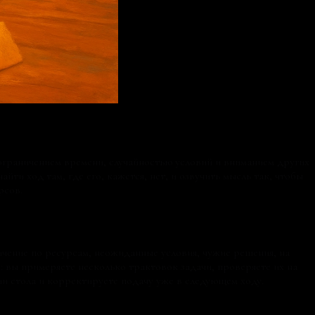
 ограничением времени, случайностью условий и вниманием других
и ход там, где его, кажется, нет, и озвучить мысль так, чтобы
рсов.
ичение по ресурсам, неожиданные условия, чужие решения, на
: вы примеряете несколько трактовок задачи, проверяете их на
ии стола и корректируете подачу уже в следующем ходу.