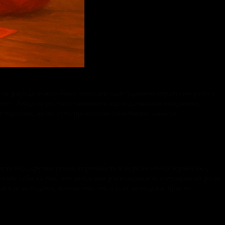
ле раунда нужно было записать одну удачную стратегию речи и
короче». Люди перестали защищать идею длинными вводными,
 харизмы, но по сути произошло уплотнение смысла.
реть под другим углом, терпимость к версии «пока черновик»,
вите себя на том, что мысленно раскладываете ситуацию на роли
т как методика, потому что это и есть методика, просто