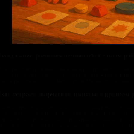
Когда «несерьёзное» оказывается самым ра
Идея развивать креативное мышление через игру кажется слишком 
людей. Игры для тренировки мышления превращают абстрактный «кр
она не рассыпалась у собеседника в руках. Именно эта комбинаци
Как устроен творческий импульс в кратком 
Нестандартность рождается не из хаоса, а из аккуратного столк
которые приходится отвечать. Мозг вынужден менять ракурс. То, ч
прочность, выбираете наиболее перспективную, а дальше - решает 
Творчество становится циклом «замысел - формулировка - обратная