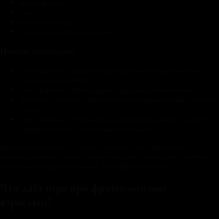
новые фразы
смех
мозговой штурм
и реальное обогащение речи
Почему это модно?
Это редкость. Люди, которые красиво и выразительно
говорят, выделяются.
Это эффектно. Меткая фраза производит впечатление.
Это интеллигентно. Показывает культурный багаж и чувство
стиля.
Это узнаваемо. Общая фразеология объединяет, создаёт
«внутренний код» в компании или семье.
Когда вы говорите: «Он как с гуся вода» или «Бросил всё и
вильнул хвостом» - вы не просто говорите, вы создаёте картину.
Вы становитесь рассказчиком, а не информатором.
Что даёт игра про фразеологизмы
взрослым?