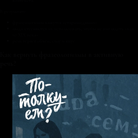
контекста.
В результате:
фразеологизмы кажутся «старомодными»
люди стесняются их использовать, чтобы не выглядеть «как
из XIX века»
речь теряет объём, силу и вкус
Как вернуть фразеологизмы в активную
речь?