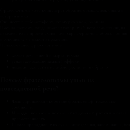
Фразеологизмы - это концентрат образного мышления, опыта и
истории языка.
Они несут в себе метафору, культурный код, эмоцию.
Именно поэтому, когда человек говорит: «У него семь пятниц на
неделе» это не просто слова - это характеристика, образ, ирония
и отношение - в одном выражении.
Использование фразеологизмов:
делает речь живой и выразительной
усиливает эмоциональный эффект
помогает донести мысль быстро, метко и образно
Почему фразеологизмы ушли из
повседневной речи?
Язык упрощается - короткие фразы, emoji, голосовые
сообщения.
Молодые поколения не слышат их дома - теряется языковая
преемственность.
Школа преподносит их сухо - определения, запоминание, без