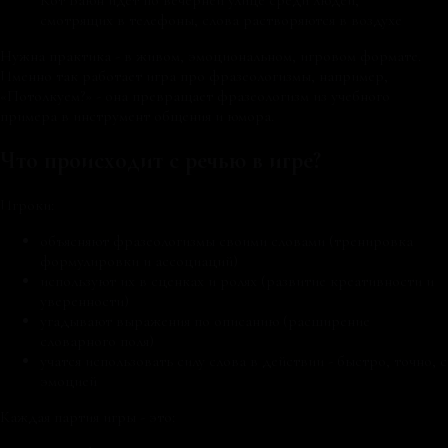
смотрящих в телефоны, слова растворяются в воздухе
Нужна практика - в живом, эмоциональном, игровом формате.
Именно так работает игра про фразеологизмы, например,
«Потолкуем?» - она превращает фразеологизм из учебного
примера в инструмент общения и юмора.
Что происходит с речью в игре?
Игроки:
объясняют фразеологизмы своими словами (тренировка
формулировки и ассоциаций)
используют их в сценках и ролях (развитие креативности и
уверенности)
угадывают выражения по описанию (расширение
словарного поля)
учатся использовать силу слова в действии - быстро, точно, с
эмоцией
Каждая партия игры - это: