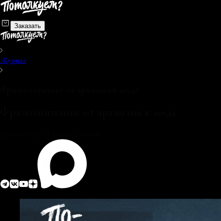
Заказать
Журнал
Фразеологизмы: от архаизма к моде
Фразеологизмы: от архаизма к моде
27 июля 2026 г.
|
читать 4 минут