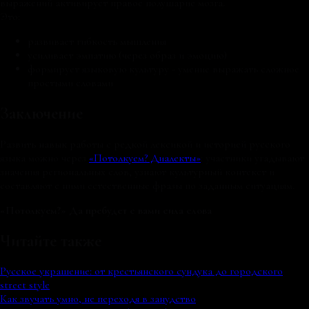
выражений активирует правое полушарие мозга.
Это:
развивает гибкость мышления
усиливает эмпатию (через образ и эмоцию)
формирует языковую культуру - умение выражать сложное
простыми словами
Заключение
Развить навык работы с редкой лексикой и историей русского
языка можно через
«Потолкуем? Диалекты»
: участники угадывают
значения региональных слов, узнают культурный контекст и
составляют с ними естественные фразы по заданным ситуациям.
«Потолкуем?» Да пребудет с вами сила слова
Читайте также
Русское украшение: от крестьянского сундука до городского
street style
Как звучать умно, не переходя в занудство