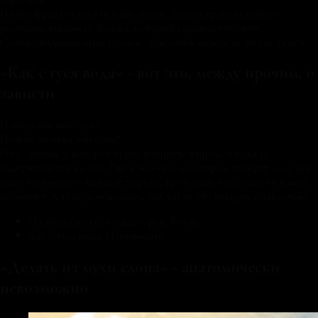
Позже фраза стала означать обман, демонстрацию ложной
роскоши, внешнего блеска, который скрывает пустоту.
Словно кидаешь пыль в глаза - и человек ничего не видит за ней.
«Как с гуся вода» - вот это, между прочим, о
зависти
Почему именно гусь?
Почему не утка или слон?
Гусь - птица, у которой перья покрыты жиром, и вода не
задерживается на них. Так и человек, о котором говорят «ему всё
как с гуся вода» - никакие упрёки, проблемы, токсичность к нему
не липнут. А теперь вспомним, как часто это говорят с завистью:
И снова ему всё сошло с рук. Вот же…
Как с гуся вода. Неуязвимый.
«Делать из мухи слона» - анатомически
невозможно