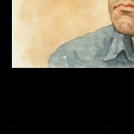
Крыша уехала, язык заплетается, а настроение - ниже плинтуса.
Слова живут своей жизнью, мы их произносим, даже не
задумываясь: а что это вообще за выражение?
Почему у человека едет крыша? Где плинтус?
И что за жуткая история стоит за фразой «точить лясы»?
Пришло время распутать эти словесные загадки.
Погружаемся в тайную жизнь фразеологизмов.
«Крыша поехала» - и больше не вернулась