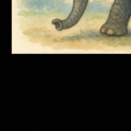
Мухаслон с крыльями несёт Колобка на спине.
Но фраза-то живая. И очень точная. Упоминается ещё в
староанглийских хрониках как ирония: люди склонны из
незначительной детали делать глобальную трагедию.
Психологи сегодня это называют катастрофизацией мышления. А
наши предки уже давно дали этой привычке гениальную
формулировку. И, кстати, слон в русской культуре - это всегда
было нечто массивное, неповоротливое, значительное. Поэтому
превращение мухи в слона - это не просто гипербола. Это ирония
над самим типом мышления.
Зачем нам всё это знать?