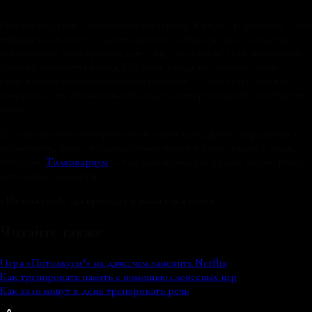
Потому что язык - это культурная память. Каждое выражение - это
тайный ход в эпоху, в ментальность, в образ жизни. Когда ты
говоришь «у него крыша едет» - ты, сам того не зная, цитируешь
словарь психиатра конца XIX века. Когда ты «точишь лясы» -
становишься частью языковой традиции. А если знать, что ты
говоришь - ты обгоняешь 99% людей, которые просто имитируют
речь.
Если после таких историй хочется поискать другие выражения и
посмотреть, какие фразеологизмы живут в языке рядом с ними,
откройте
Толковариум
— там удобно искать фразы, поговорки и
устойчивые обороты.
«Потолкуем?» Да пребудет с вами сила слова
Читайте также
Игра «Потолкуем?» на даче: чем заменить Netflix
Как тренировать память с помощью словесных игр
Как за 10 минут в день тренировать речь