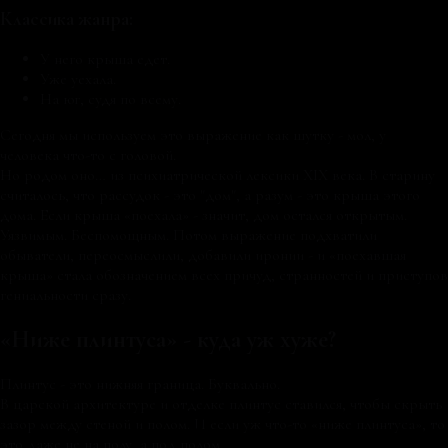
Классика жанра:
У него крыша едет.
Уже уехала.
На юг, судя по всему.
Сегодня мы используем это выражение как шутку - мол, у
человека что-то с головой.
Но родом оно… из психиатрической лексики XIX века. В старину
считалось, что рассудок - это "дом", а разум - это крыша этого
дома. Если крыша «поехала» - значит, дом остался открытым.
Уязвимым. Беспомощным. Потом выражение подхватили
обыватели, переосмыслили, добавили иронии - и «поехавшая
крыша» стала обозначением всех причуд, странностей и приступов
гениальности сразу.
«Ниже плинтуса» - куда уж хуже?
Плинтус - это нижняя граница. Буквально.
В царской архитектуре и отделке плинтус ставился, чтобы скрыть
зазор между стеной и полом. И если уж что-то «ниже плинтуса», то
это даже не на полу, а под полом.