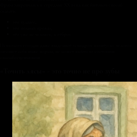
Фраза закрепилась в середине XX века как бытовой способ
сказать:
это худшее,
это полный провал,
это уже не человек, а отброс.
Психологи сегодня даже выделяют «синдром плинтуса»: человек
загоняет себя ниже нормы, не может выйти из состояния
самообесценивания.
«Точить лясы» - это точно не про зубы