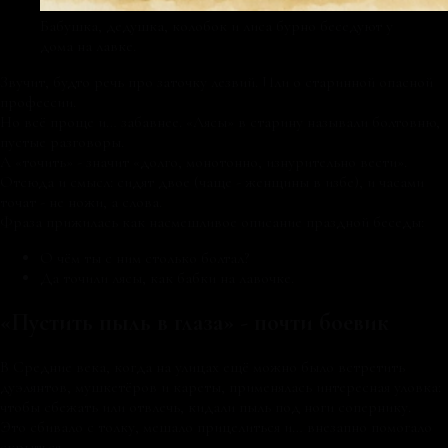
Бабушка, дедушка, колобок и лиса бурно беседуют у
дома на лавке.
Звучит, будто речь про заточку лезвий. Или о старинной опасной
профессии.
Но всё проще и… забавнее. «Лясы» в старину называли болтовню,
пустые разговоры.
А «точить» - значит «долго, монотонно, изнурительно вести».
Отсюда и смысл: сидят двое (чаще - женщины в избе), и часами
точат - не ножи, а слова.
Фраза прижилась как насмешливое описание праздной беседы:
О чём ты с ним столько болтал?
Да точили лясы, как бабки на лавочке.
«Пустить пыль в глаза» - почти боевик
В Средние века, когда на улицах ещё можно было встретить
дуэлянтов, мушкетёров и кареты, применялась интересная уловка:
чтобы сбежать или отвлечь, кидали пыль под ноги сопернику.
Это сбивало с толку, мешало прицелиться и… внезапно помогало
скрыться.